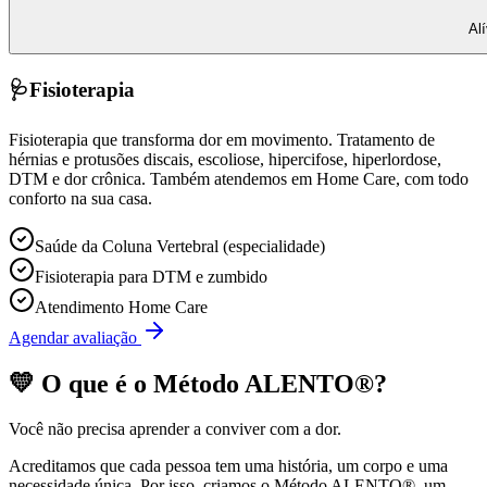
Al
🩺
Fisioterapia
Fisioterapia que transforma dor em movimento. Tratamento de
hérnias e protusões discais, escoliose, hipercifose, hiperlordose,
DTM e dor crônica. Também atendemos em Home Care, com todo
conforto na sua casa.
Saúde da Coluna Vertebral (especialidade)
Fisioterapia para DTM e zumbido
Atendimento Home Care
Agendar avaliação
💛 O que é o
Método ALENTO®
?
Você não precisa aprender a conviver com a dor.
Acreditamos que cada pessoa tem uma história, um corpo e uma
necessidade única. Por isso, criamos o
Método ALENTO®
, um