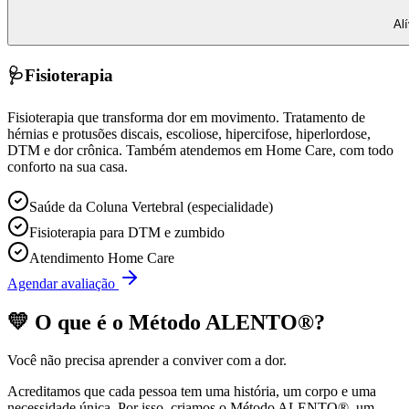
Al
🩺
Fisioterapia
Fisioterapia que transforma dor em movimento. Tratamento de
hérnias e protusões discais, escoliose, hipercifose, hiperlordose,
DTM e dor crônica. Também atendemos em Home Care, com todo
conforto na sua casa.
Saúde da Coluna Vertebral (especialidade)
Fisioterapia para DTM e zumbido
Atendimento Home Care
Agendar avaliação
💛 O que é o
Método ALENTO®
?
Você não precisa aprender a conviver com a dor.
Acreditamos que cada pessoa tem uma história, um corpo e uma
necessidade única. Por isso, criamos o
Método ALENTO®
, um