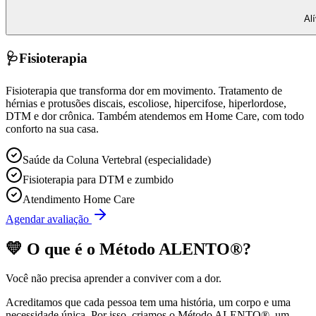
Al
🩺
Fisioterapia
Fisioterapia que transforma dor em movimento. Tratamento de
hérnias e protusões discais, escoliose, hipercifose, hiperlordose,
DTM e dor crônica. Também atendemos em Home Care, com todo
conforto na sua casa.
Saúde da Coluna Vertebral (especialidade)
Fisioterapia para DTM e zumbido
Atendimento Home Care
Agendar avaliação
💛 O que é o
Método ALENTO®
?
Você não precisa aprender a conviver com a dor.
Acreditamos que cada pessoa tem uma história, um corpo e uma
necessidade única. Por isso, criamos o
Método ALENTO®
, um