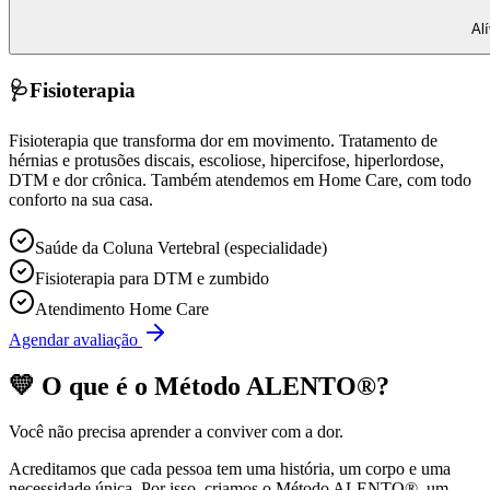
Al
🩺
Fisioterapia
Fisioterapia que transforma dor em movimento. Tratamento de
hérnias e protusões discais, escoliose, hipercifose, hiperlordose,
DTM e dor crônica. Também atendemos em Home Care, com todo
conforto na sua casa.
Saúde da Coluna Vertebral (especialidade)
Fisioterapia para DTM e zumbido
Atendimento Home Care
Agendar avaliação
💛 O que é o
Método ALENTO®
?
Você não precisa aprender a conviver com a dor.
Acreditamos que cada pessoa tem uma história, um corpo e uma
necessidade única. Por isso, criamos o
Método ALENTO®
, um