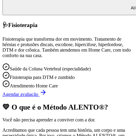
Al
🩺
Fisioterapia
Fisioterapia que transforma dor em movimento. Tratamento de
hérnias e protusões discais, escoliose, hipercifose, hiperlordose,
DTM e dor crônica. Também atendemos em Home Care, com todo
conforto na sua casa.
Saúde da Coluna Vertebral (especialidade)
Fisioterapia para DTM e zumbido
Atendimento Home Care
Agendar avaliação
💛 O que é o
Método ALENTO®
?
Você não precisa aprender a conviver com a dor.
Acreditamos que cada pessoa tem uma história, um corpo e uma
necessidade única. Por isso, criamos o
Método ALENTO®
, um