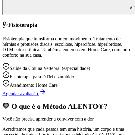
Al
🩺
Fisioterapia
Fisioterapia que transforma dor em movimento. Tratamento de
hérnias e protusões discais, escoliose, hipercifose, hiperlordose,
DTM e dor crônica. Também atendemos em Home Care, com todo
conforto na sua casa.
Saúde da Coluna Vertebral (especialidade)
Fisioterapia para DTM e zumbido
Atendimento Home Care
Agendar avaliação
💛 O que é o
Método ALENTO®
?
Você não precisa aprender a conviver com a dor.
Acreditamos que cada pessoa tem uma história, um corpo e uma
necessidade única. Por isso, criamos o
Método ALENTO®
, um