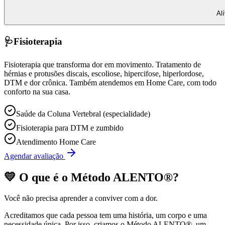
Al
🩺
Fisioterapia
Fisioterapia que transforma dor em movimento. Tratamento de
hérnias e protusões discais, escoliose, hipercifose, hiperlordose,
DTM e dor crônica. Também atendemos em Home Care, com todo
conforto na sua casa.
Saúde da Coluna Vertebral (especialidade)
Fisioterapia para DTM e zumbido
Atendimento Home Care
Agendar avaliação
💛 O que é o
Método ALENTO®
?
Você não precisa aprender a conviver com a dor.
Acreditamos que cada pessoa tem uma história, um corpo e uma
necessidade única. Por isso, criamos o
Método ALENTO®
, um