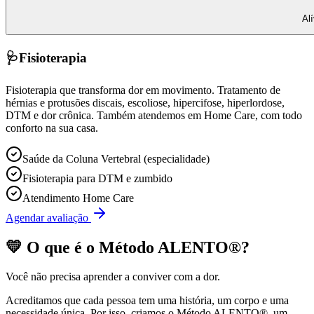
Al
🩺
Fisioterapia
Fisioterapia que transforma dor em movimento. Tratamento de
hérnias e protusões discais, escoliose, hipercifose, hiperlordose,
DTM e dor crônica. Também atendemos em Home Care, com todo
conforto na sua casa.
Saúde da Coluna Vertebral (especialidade)
Fisioterapia para DTM e zumbido
Atendimento Home Care
Agendar avaliação
💛 O que é o
Método ALENTO®
?
Você não precisa aprender a conviver com a dor.
Acreditamos que cada pessoa tem uma história, um corpo e uma
necessidade única. Por isso, criamos o
Método ALENTO®
, um