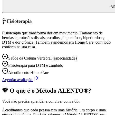
Al
🩺
Fisioterapia
Fisioterapia que transforma dor em movimento. Tratamento de
hérnias e protusões discais, escoliose, hipercifose, hiperlordose,
DTM e dor crônica. Também atendemos em Home Care, com todo
conforto na sua casa.
Saúde da Coluna Vertebral (especialidade)
Fisioterapia para DTM e zumbido
Atendimento Home Care
Agendar avaliação
💛 O que é o
Método ALENTO®
?
Você não precisa aprender a conviver com a dor.
Acreditamos que cada pessoa tem uma história, um corpo e uma
necessidade única. Por isso, criamos o
Método ALENTO®
, um