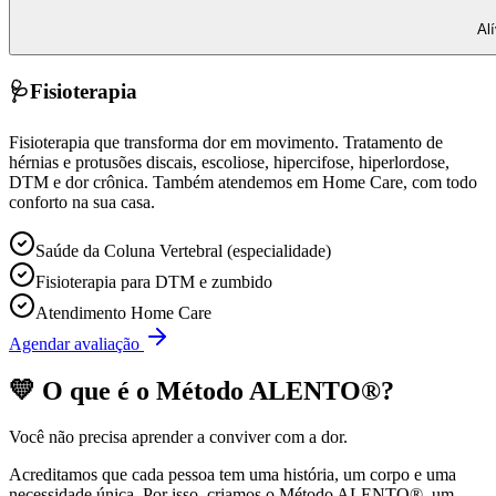
Al
🩺
Fisioterapia
Fisioterapia que transforma dor em movimento. Tratamento de
hérnias e protusões discais, escoliose, hipercifose, hiperlordose,
DTM e dor crônica. Também atendemos em Home Care, com todo
conforto na sua casa.
Saúde da Coluna Vertebral (especialidade)
Fisioterapia para DTM e zumbido
Atendimento Home Care
Agendar avaliação
💛 O que é o
Método ALENTO®
?
Você não precisa aprender a conviver com a dor.
Acreditamos que cada pessoa tem uma história, um corpo e uma
necessidade única. Por isso, criamos o
Método ALENTO®
, um